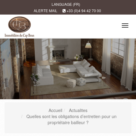
LANGUAGE (FR)
ALERTE MAIL
+33 (0)4 94 42 70 00
Tog
navi
Accueil
Actualites
Quelles sont les obligations d’entretien pour un
propriétaire bailleur ?