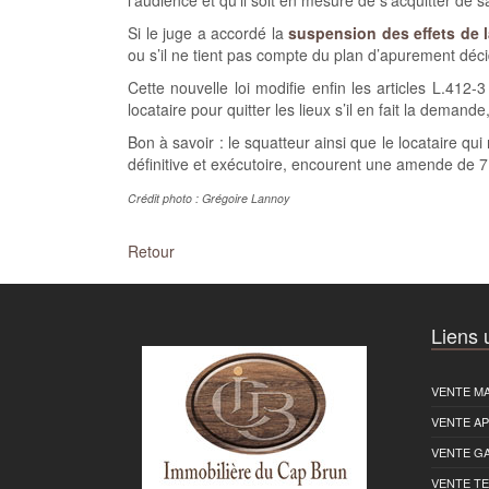
l’audience et qu’il soit en mesure de s’acquitter de sa
Si le juge a accordé la
suspension des effets de l
ou s’il ne tient pas compte du plan d’apurement décid
Cette nouvelle loi modifie enfin les articles L.41
locataire pour quitter les lieux s’il en fait la demande,
Bon à savoir : le squatteur ainsi que le locataire qu
définitive et exécutoire, encourent une amende de 7
Crédit photo : Grégoire Lannoy
Retour
Liens u
VENTE MA
VENTE A
VENTE G
VENTE T