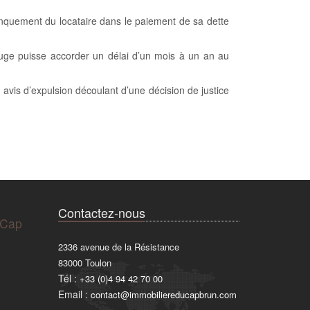
anquement du locataire dans le paiement de sa dette
 juge puisse accorder un délai d’un mois à un an au
n avis d’expulsion découlant d’une décision de justice
Contactez-nous
 Cap
2336 avenue de la Résistance
83000
Toulon
Tél :
+33 (0)4 94 42 70 00
Email :
contact@immobiliereducapbrun.com