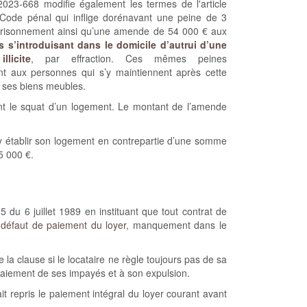
2023-668 modifie également les termes de l'article
Code pénal qui inflige dorénavant une peine de 3
risonnement ainsi qu’une amende de 54 000 € aux
 s’introduisant dans le domicile d’autrui d’une
llicite
, par effraction. Ces mêmes peines
ent aux personnes qui s’y maintiennent après cette
t ses biens meubles.
ant le squat d’un logement. Le montant de l’amende
’y établir son logement en contrepartie d’une somme
5 000 €.
65 du 6 juillet 1989 en instituant que tout contrat de
:
défaut de paiement du loyer
, manquement dans le
la clause si le locataire ne règle toujours pas de sa
u paiement de ses impayés et à son expulsion.
it repris le paiement intégral du loyer courant avant