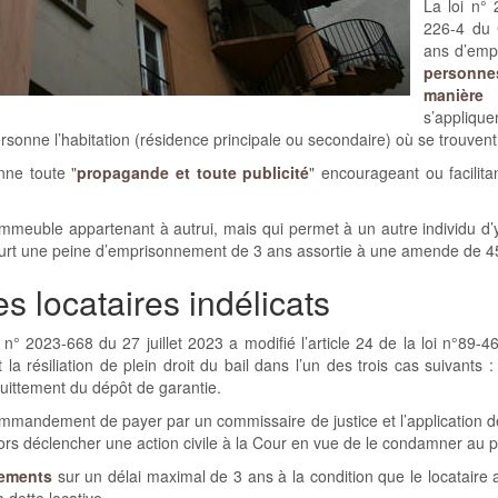
La loi n° 
226-4 du 
ans d’emp
personnes
manière i
s’appliqu
sonne l’habitation (résidence principale ou secondaire) où se trouven
nne toute "
propagande et toute publicité
" encourageant ou facilit
mmeuble appartenant à autrui, mais qui permet à un autre individu d
court une peine d’emprisonnement de 3 ans assortie à une amende de 4
es locataires indélicats
oi n° 2023-668 du 27 juillet 2023 a modifié l’article 24 de la loi n°89-4
la résiliation de plein droit du bail dans l’un des trois cas suivants 
ttement du dépôt de garantie.
ommandement de payer par un commissaire de justice et l’application de 
t alors déclencher une action civile à la Cour en vue de le condamner a
ements
sur un délai maximal de 3 ans à la condition que le locataire a