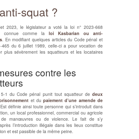
anti-squat ?
let 2023, le législateur a voté la loi n° 2023-668
nt connue comme la
loi Kasbarian ou anti-
s
. En modifiant quelques articles du Code pénal et
9-465 du 6 juillet 1989, celle-ci a pour vocation de
r plus sévèrement les squatteurs et les locataires
.
mesures contre les
tteurs
 315-1 du Code pénal punit tout squatteur de
deux
prisonnement
et du
paiement d’une amende de
 Est définie ainsi toute personne qui s’introduit dans
tion, un local professionnel, commercial ou agricole
 de manœuvres ou de violence. Le fait de s’y
après l’introduction illégale dans les lieux constitue
tion et est passible de la même peine.