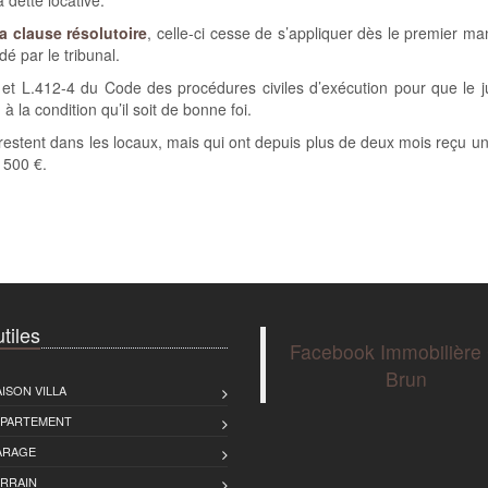
 dette locative.
a clause résolutoire
, celle-ci cesse de s’appliquer dès le premier m
é par le tribunal.
2-3 et L.412-4 du Code des procédures civiles d’exécution pour que le
 à la condition qu’il soit de bonne foi.
i restent dans les locaux, mais qui ont depuis plus de deux mois reçu u
 500 €.
tiles
Facebook Immobilière
Brun
ISON VILLA
PPARTEMENT
ARAGE
ERRAIN