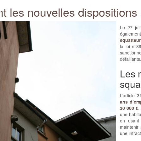
t les nouvelles dispositions 
Le 27 juil
égaleme
squatteur
la loi n°8
sanctionne
défaillants
Les 
squa
L’article
ans d’em
30 000 €
.
une habita
en usant
maintenir 
une infrac